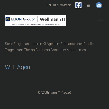
Tel.: 0170 9645152
Start
Stelle Fragen an unseren KI-Agenten. Er beantwortet Dir alle
Datenschutzmanagement
Fragen zum Thema Business Continuity Management
IT-Beratung
WIT Agent
Tools
- Datenschutz-Berater
© Wellmann IT / 2026
- Barrierefreiheits-Check für Websites